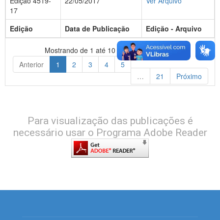
Edição 4519-
22/05/2017
Ver Arquivo
17
Edição
Data de Publicação
Edição - Arquivo
Mostrando de 1 até 10 de 210 registros
Anterior
1
2
3
4
5
…
21
Próximo
Para visualização das publicações é
necessário usar o Programa Adobe Reader