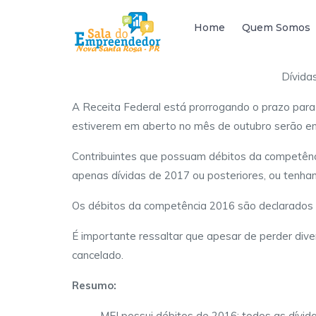
Home
Quem Somos
Dívida
A Receita Federal está prorrogando o prazo para
estiverem em aberto no mês de outubro serão env
Contribuintes que possuam débitos da competênc
apenas dívidas de 2017 ou posteriores, ou tenh
Os débitos da competência 2016 são declarados
É importante ressaltar que apesar de perder diver
cancelado.
Resumo:
MEI possui débitos de 2016: todos as dívid