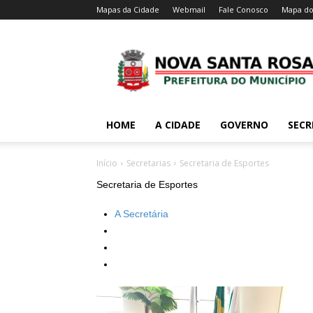
Mapas da Cidade
Webmail
Fale Conosco
Mapa do
HOME
A CIDADE
GOVERNO
SECR
Início
Secretarias
Secretaria de Esportes
Secretaria de Esportes
A Secretária
A Secretaria
Horário de Atendimento
Contato