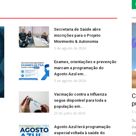
Secretaria de Saúde abre
inscrições para o Projeto
Movimento & Autonomia
5 de agosto de 2026
Exames, orientações e prevenção
marcam a programação do
Agosto Azul em...
3 de agosto de 2026
Vacinação contra a Influenza
C
segue disponível para toda a
p
população em...
5 
23 de julho de 2026
Su
cu
Agosto Azul terá programação
si
especial voltada à saúde do