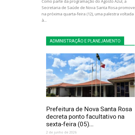
Como parte da programação do Agosto Azul, a
Secretaria de Saúde de Nova Santa Rosa promove
na próxima quarta-feira (12), uma palestra voltada
à...
ADMINISTRAÇÃO E PLANEJAMENTO
Prefeitura de Nova Santa Rosa
decreta ponto facultativo na
sexta-feira (05)...
2 de junho de 2026