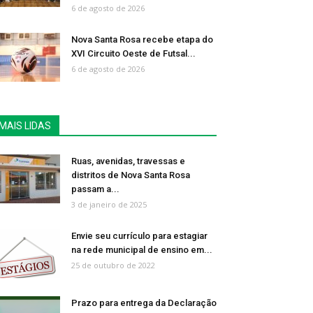
6 de agosto de 2026
Nova Santa Rosa recebe etapa do
XVI Circuito Oeste de Futsal...
6 de agosto de 2026
MAIS LIDAS
Ruas, avenidas, travessas e
distritos de Nova Santa Rosa
passam a...
3 de janeiro de 2025
Envie seu currículo para estagiar
na rede municipal de ensino em...
25 de outubro de 2022
Prazo para entrega da Declaração