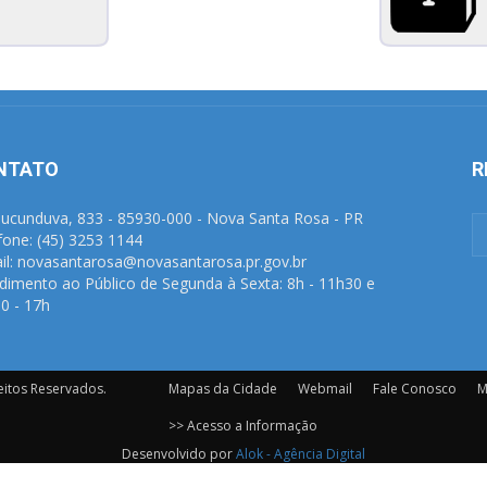
NTATO
R
Tucunduva, 833 - 85930-000 - Nova Santa Rosa - PR
fone: (45) 3253 1144
il: novasantarosa@novasantarosa.pr.gov.br
dimento ao Público de Segunda à Sexta: 8h - 11h30 e
0 - 17h
eitos Reservados.
Mapas da Cidade
Webmail
Fale Conosco
M
>> Acesso a Informação
Desenvolvido por
Alok - Agência Digital