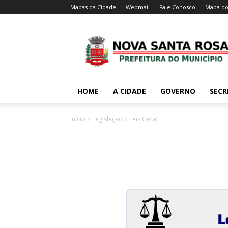
Mapas da Cidade
Webmail
Fale Conosco
Mapa do
HOME
A CIDADE
GOVERNO
SECR
Início
Legislação
Leis Geral