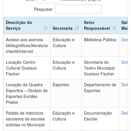
Pesquisar:
Descrição do
Setor
Saib
Serviço
Secretaria
Responsável
Mais
Acesso aos acervos
Educação e
Biblioteca Pública
Deta
bibliográficos/literatura
Cultura
infantil/internet
Locação Centro
Educação e
Secretaria do
Deta
Cultural Gustavo
Cultura
Teatro Municipal
Fischer
Gustavo Fischer
Locação da Quadra
Esportes
Departamento de
Deta
Esportiva – Ginásio de
Esportes
Esportes Eurides
Priebe
Pedido de históricos
Educação e
Documentação
Deta
escolares de escolas
Cultura
Escolar
extintas no Município