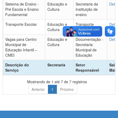
Sistema de Ensino -
Educação e
Secretaria da
Deta
Pré Escola e Ensino
Cultura
Instituição de
Fundamental
ensino
Transporte Escolar
Educação e
Transporte
Deta
Cultura
Escolar
Vagas para Centro
Educação e
Documentação -
Deta
Municipal de
Cultura
Secretaria
Educação Infantil –
Municipal de
CMEI
Educação
Descrição do
Secretaria
Setor
Saib
Serviço
Responsável
Mais
Mostrando de 1 até 7 de 7 registros
Anterior
1
Próximo