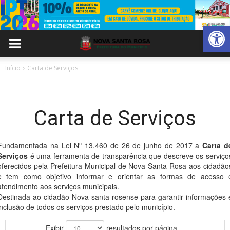
Abrir 
Início
Carta de Serviços
Carta de Serviços
Fundamentada na Lei Nº 13.460 de 26 de junho de 2017 a
Carta d
Serviços
é uma ferramenta de transparência que descreve os serviço
oferecidos pela Prefeitura Municipal de Nova Santa Rosa aos cidadão
e tem como objetivo informar e orientar as formas de acesso 
atendimento aos serviços municipais.
Destinada ao cidadão Nova-santa-rosense para garantir informações 
inclusão de todos os serviços prestado pelo município.
Exibir
resultados por página