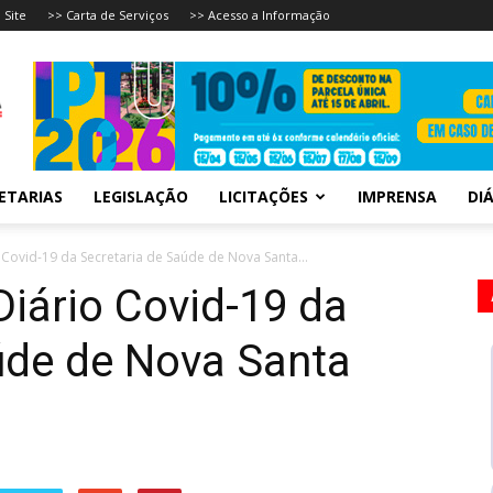
 Site
>> Carta de Serviços
>> Acesso a Informação
ETARIAS
LEGISLAÇÃO
LICITAÇÕES
IMPRENSA
DIÁ
 Covid-19 da Secretaria de Saúde de Nova Santa...
Diário Covid-19 da
úde de Nova Santa