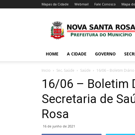
Mapas da Cidade
Webmail
Fale Conosco
Mapa do
HOME
A CIDADE
GOVERNO
SECR
Inicio
Sec. Saúde
Saúde
16/06 – Boletim Diário
16/06 – Boletim 
Secretaria de Sa
Rosa
16 de junho de 2021