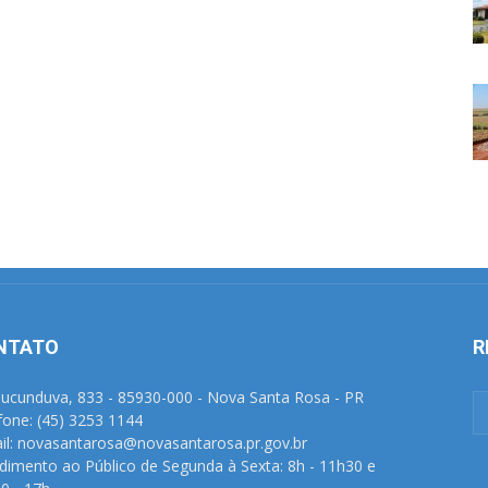
NTATO
R
Tucunduva, 833 - 85930-000 - Nova Santa Rosa - PR
fone: (45) 3253 1144
il: novasantarosa@novasantarosa.pr.gov.br
dimento ao Público de Segunda à Sexta: 8h - 11h30 e