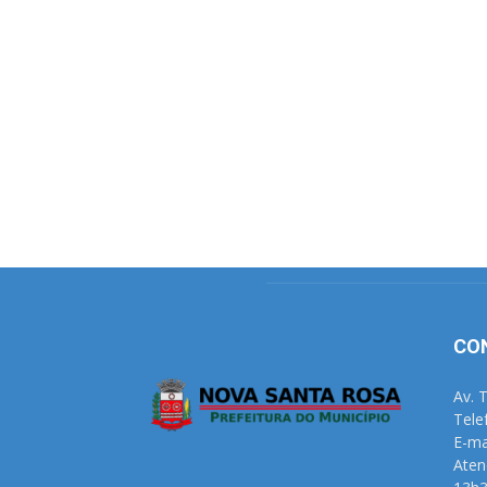
CO
Av. 
Tele
E-ma
Aten