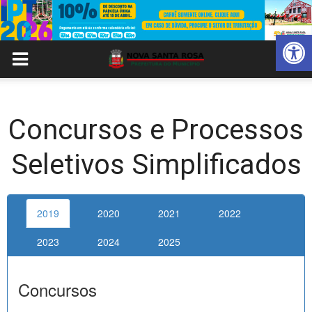
Abrir 
Concursos e Processos
Seletivos Simplificados
2019
2020
2021
2022
2023
2024
2025
Concursos