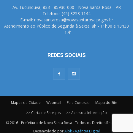
Av. Tucunduva, 833 - 85930-000 - Nova Santa Rosa - PR
Telefone: (45) 3253 1144
E-mail: novasantarosa@novasantarosa.pr.gov.br
Atendimento ao Público de Segunda à Sexta: 8h - 11h30 e 13h30
- 17h
REDES SOCIAIS
Mapas da Cidade
Webmail
Fale Conosco
Mapa do Site
>> Carta de Serviços
>> Acesso a Informação
© 2016 - Prefeitura de Nova Santa Rosa - Todos os Direitos Reservados.
Desenvolvido por
Alok - Agência Digital