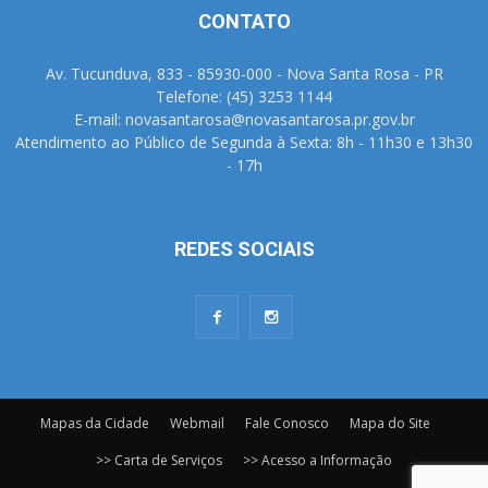
CONTATO
Av. Tucunduva, 833 - 85930-000 - Nova Santa Rosa - PR
Telefone: (45) 3253 1144
E-mail: novasantarosa@novasantarosa.pr.gov.br
Atendimento ao Público de Segunda à Sexta: 8h - 11h30 e 13h30
- 17h
REDES SOCIAIS
Mapas da Cidade
Webmail
Fale Conosco
Mapa do Site
>> Carta de Serviços
>> Acesso a Informação