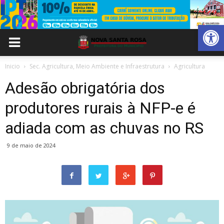
Abrir 
Inicio
Sec. Agricultura, Meio Ambiente e Infraestrutura
Agricultura
Adesão obrigatória dos
produtores rurais à NFP-e é
adiada com as chuvas no RS
9 de maio de 2024