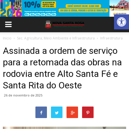
Abrir 
Inicio
Sec. Agricultura, Meio Ambiente e Infraestrutura
Infraestrutura
Assinada a ordem de serviço
para a retomada das obras na
rodovia entre Alto Santa Fé e
Santa Rita do Oeste
26 de novembro de 2025