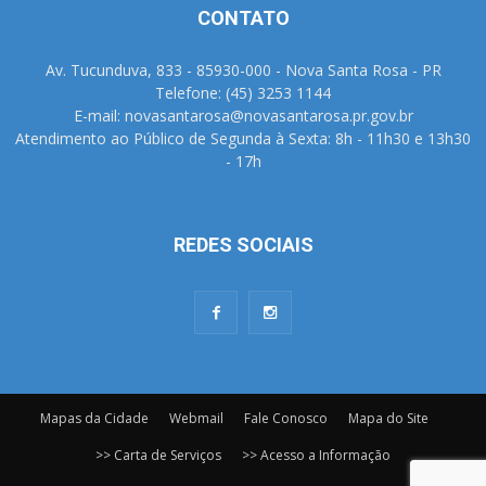
CONTATO
Av. Tucunduva, 833 - 85930-000 - Nova Santa Rosa - PR
Telefone: (45) 3253 1144
E-mail: novasantarosa@novasantarosa.pr.gov.br
Atendimento ao Público de Segunda à Sexta: 8h - 11h30 e 13h30
- 17h
REDES SOCIAIS
Mapas da Cidade
Webmail
Fale Conosco
Mapa do Site
>> Carta de Serviços
>> Acesso a Informação