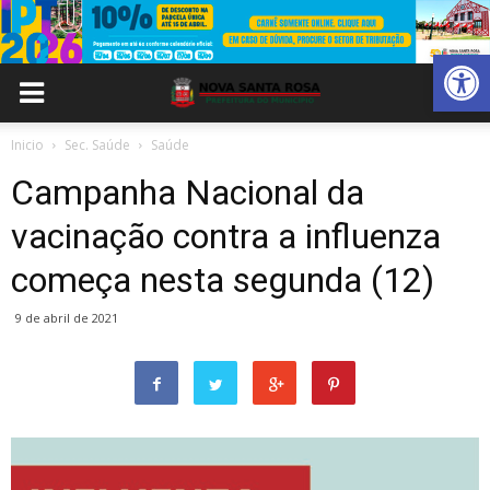
Abrir 
Inicio
Sec. Saúde
Saúde
Campanha Nacional da
vacinação contra a influenza
começa nesta segunda (12)
9 de abril de 2021