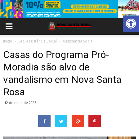
Abrir 
Inicio
Sec. Assistência Social
Assistência Social
Casas do Programa Pró-
Moradia são alvo de
vandalismo em Nova Santa
Rosa
12 de maio de 2026