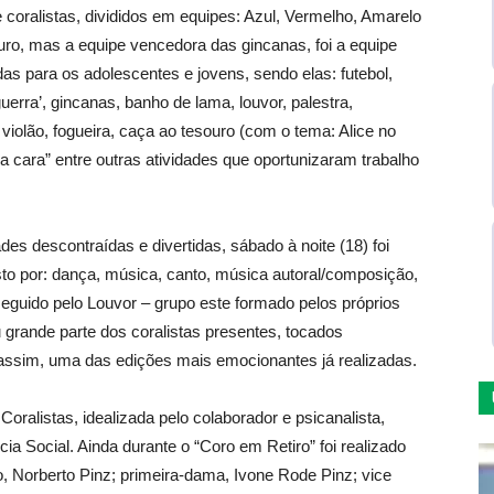
 coralistas, divididos em equipes: Azul, Vermelho, Amarelo
ro, mas a equipe vencedora das gincanas, foi a equipe
s para os adolescentes e jovens, sendo elas: futebol,
‘guerra’, gincanas, banho de lama, louvor, palestra,
 violão, fogueira, caça ao tesouro (com o tema: Alice no
na cara” entre outras atividades que oportunizaram trabalho
s descontraídas e divertidas, sábado à noite (18) foi
sto por: dança, música, canto, música autoral/composição,
eguido pelo Louvor – grupo este formado pelos próprios
grande parte dos coralistas presentes, tocados
assim, uma das edições mais emocionantes já realizadas.
oralistas, idealizada pelo colaborador e psicanalista,
ia Social. Ainda durante o “Coro em Retiro” foi realizado
, Norberto Pinz; primeira-dama, Ivone Rode Pinz; vice