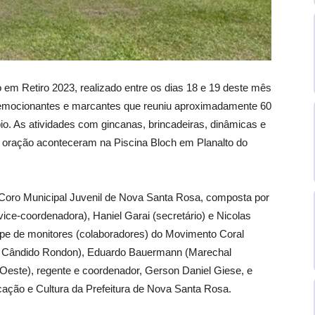
 em Retiro 2023, realizado entre os dias 18 e 19 deste mês
mocionantes e marcantes que reuniu aproximadamente 60
pio. As atividades com gincanas, brincadeiras, dinâmicas e
 e oração aconteceram na Piscina Bloch em Planalto do
Coro Municipal Juvenil de Nova Santa Rosa, composta por
ce-coordenadora), Haniel Garai (secretário) e Nicolas
uipe de monitores (colaboradores) do Movimento Coral
l Cândido Rondon), Eduardo Bauermann (Marechal
Oeste), regente e coordenador, Gerson Daniel Giese, e
ação e Cultura da Prefeitura de Nova Santa Rosa.