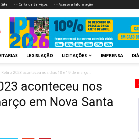
 Site
>> Carta de Serviços
>> Acesso a Informação
ETARIAS
LEGISLAÇÃO
LICITAÇÕES
IMPRENSA
DIÁ
Retiro 2023 aconteceu nos dias 18 e 19 de março...
2023 aconteceu nos
março em Nova Santa