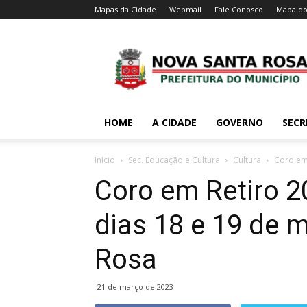
Mapas da Cidade
Webmail
Fale Conosco
Mapa do
HOME
A CIDADE
GOVERNO
SECR
Inicio
Sec. Educação e Cultura
Cultura
Coro em 
Coro em Retiro 
dias 18 e 19 de 
Rosa
21 de março de 2023