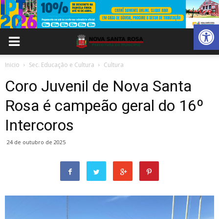
Abrir 
Inicio
Sec. Educação e Cultura
Cultura
Coro Juvenil de Nova Santa
Rosa é campeão geral do 16º
Intercoros
24 de outubro de 2025