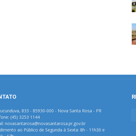
NTATO
R
Tucunduva, 833 - 85930-000 - Nova Santa Rosa - PR
fone: (45) 3253 1144
il: novasantarosa@novasantarosa.pr.gov.br
dimento ao Público de Segunda à Sexta: 8h - 11h30 e