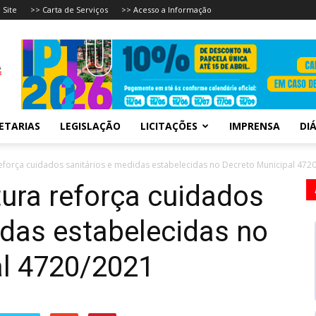
 Site
>> Carta de Serviços
>> Acesso a Informação
ETARIAS
LEGISLAÇÃO
LICITAÇÕES
IMPRENSA
DIÁ
reforça cuidados sanitários e medidas estabelecidas no Decreto Municipal 472
tura reforça cuidados
idas estabelecidas no
al 4720/2021