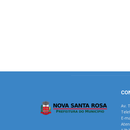
CO
Av. 
Tele
E-ma
Aten