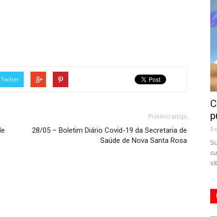
Twitter
C
p
Próximo artigo
5 
de
28/05 – Boletim Diário Covid-19 da Secretaria de
Saúde de Nova Santa Rosa
Su
cu
si