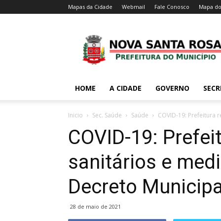
Mapas da Cidade
Webmail
Fale Conosco
Mapa do
HOME
A CIDADE
GOVERNO
SECR
Inicio
Sec. Saúde
Saúde
COVID-19: Prefeitura 
COVID-19: Prefei
sanitários e med
Decreto Municip
28 de maio de 2021