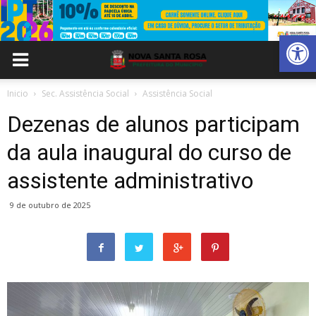
Abrir 
Inicio
Sec. Assistência Social
Assistência Social
Dezenas de alunos participam
da aula inaugural do curso de
assistente administrativo
9 de outubro de 2025