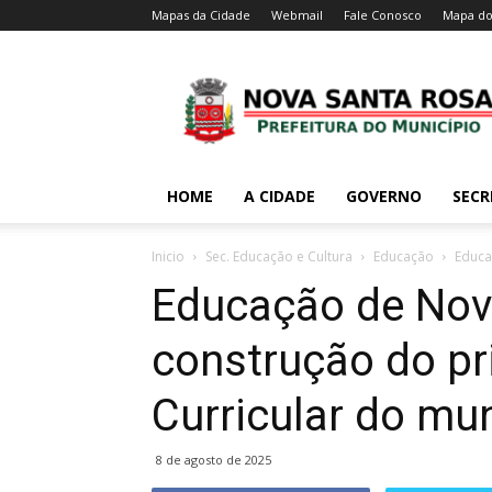
Mapas da Cidade
Webmail
Fale Conosco
Mapa do
HOME
A CIDADE
GOVERNO
SECR
Inicio
Sec. Educação e Cultura
Educação
Educa
Educação de Nova
construção do pr
Curricular do mun
8 de agosto de 2025