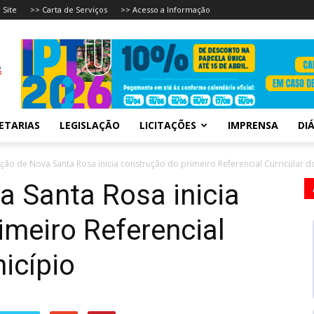
 Site
>> Carta de Serviços
>> Acesso a Informação
ETARIAS
LEGISLAÇÃO
LICITAÇÕES
IMPRENSA
DIÁ
ção de Nova Santa Rosa inicia construção do primeiro Referencial Curricular do
 Santa Rosa inicia
imeiro Referencial
icípio