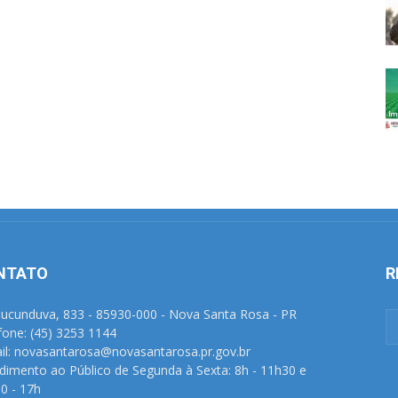
NTATO
R
Tucunduva, 833 - 85930-000 - Nova Santa Rosa - PR
fone: (45) 3253 1144
il: novasantarosa@novasantarosa.pr.gov.br
dimento ao Público de Segunda à Sexta: 8h - 11h30 e
0 - 17h