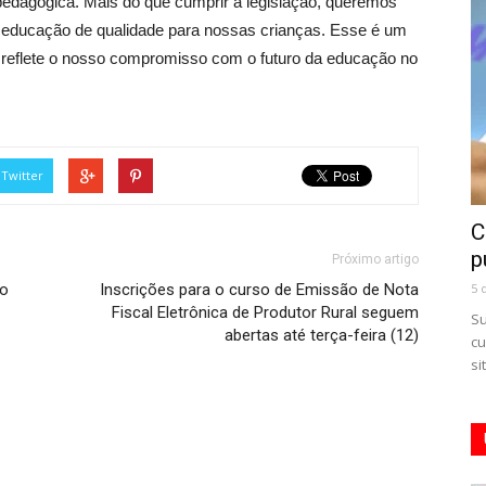
pedagógica. Mais do que cumprir a legislação, queremos
ma educação de qualidade para nossas crianças. Esse é um
e reflete o nosso compromisso com o futuro da educação no
Twitter
C
p
Próximo artigo
to
Inscrições para o curso de Emissão de Nota
5 
Fiscal Eletrônica de Produtor Rural seguem
Su
abertas até terça-feira (12)
cu
si