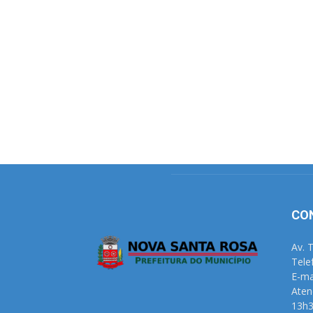
CO
Av. 
Tele
E-ma
Aten
13h3