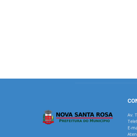
CO
Av. 
Tele
E-ma
Aten