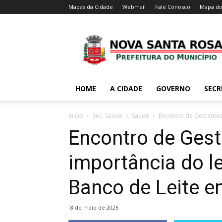
Mapas da Cidade
Webmail
Fale Conosco
Mapa do
HOME
A CIDADE
GOVERNO
SECR
Inicio
Sec. Saúde
Saúde
Encontro de Gestantes
Encontro de Gest
importância do l
Banco de Leite 
8 de maio de 2026