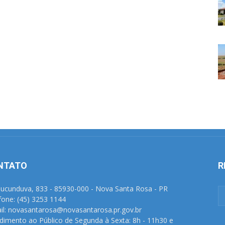
NTATO
R
Tucunduva, 833 - 85930-000 - Nova Santa Rosa - PR
fone: (45) 3253 1144
il: novasantarosa@novasantarosa.pr.gov.br
dimento ao Público de Segunda à Sexta: 8h - 11h30 e