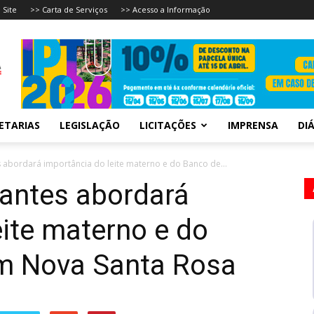
 Site
>> Carta de Serviços
>> Acesso a Informação
ETARIAS
LEGISLAÇÃO
LICITAÇÕES
IMPRENSA
DIÁ
 abordará importância do leite materno e do Banco de...
antes abordará
eite materno e do
em Nova Santa Rosa