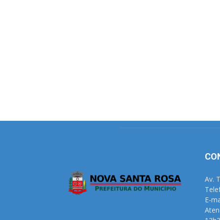
CO
Av. 
Tele
E-ma
Aten