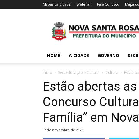
Mapas da Cidade
Webmail
Fale Conosco
Mapa do
HOME
A CIDADE
GOVERNO
SECR
Inicio
Sec. Educação e Cultura
Cultura
Estão ab
Estão abertas as 
Concurso Cultura
Família” em Nov
7 de novembro de 2025