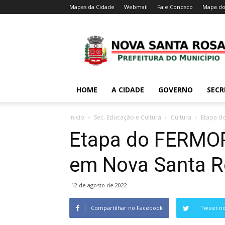
Mapas da Cidade
Webmail
Fale Conosco
Mapa do
HOME
A CIDADE
GOVERNO
SECR
Inicio
Sec. Educação e Cultura
Cultura
Etapa d
Etapa do FERMOP
em Nova Santa 
12 de agosto de 2022
Compartilhar no Facebook
Tweet no