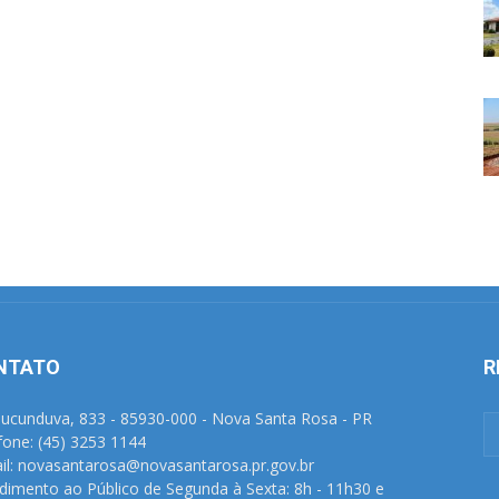
NTATO
R
Tucunduva, 833 - 85930-000 - Nova Santa Rosa - PR
fone: (45) 3253 1144
il: novasantarosa@novasantarosa.pr.gov.br
dimento ao Público de Segunda à Sexta: 8h - 11h30 e