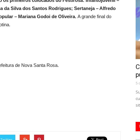
os primeiros colocados do Festirosa: Infantojuvenil –
a da Silva dos Santos Rodrigues; Sertaneja – Alfredo
opular – Mariana Godoi de Oliveira.
A grande final do
tina.
feitura de Nova Santa Rosa.
C
p
5 
Su
cu
si
Twitter