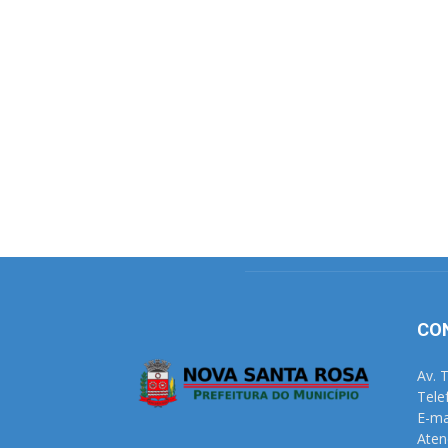
CO
Av. 
Tele
E-ma
Aten