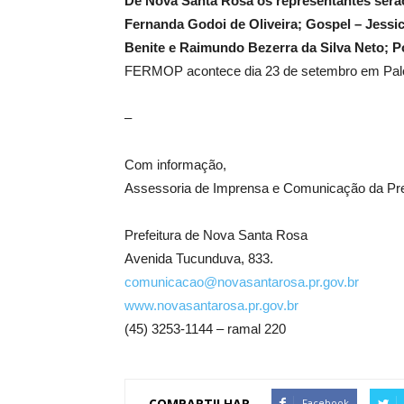
De Nova Santa Rosa os representantes serão 
Fernanda Godoi de Oliveira; Gospel – Jessic
Benite e Raimundo Bezerra da Silva Neto; P
FERMOP acontece dia 23 de setembro em Palo
–
Com informação,
Assessoria de Imprensa e Comunicação da Pre
Prefeitura de Nova Santa Rosa
Avenida Tucunduva, 833.
comunicacao@novasantarosa.pr.gov.br
www.novasantarosa.pr.gov.br
(45) 3253-1144 – ramal 220
COMPARTILHAR
Facebook