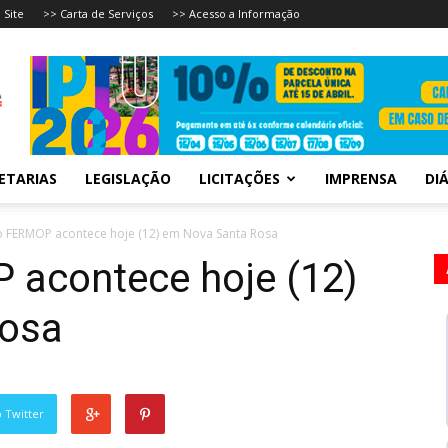
 Site
>> Carta de Serviços
>> Acesso a Informação
ETARIAS
LEGISLAÇÃO
LICITAÇÕES
IMPRENSA
DIÁ
o FERMOP acontece hoje (12) em Nova Santa Rosa
 acontece hoje (12)
Rosa
 Twitter