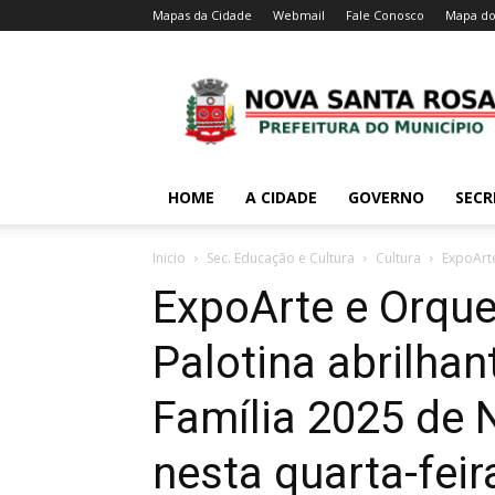
Mapas da Cidade
Webmail
Fale Conosco
Mapa do
HOME
A CIDADE
GOVERNO
SECR
Inicio
Sec. Educação e Cultura
Cultura
ExpoArte
ExpoArte e Orque
Palotina abrilhan
Família 2025 de 
nesta quarta-feir