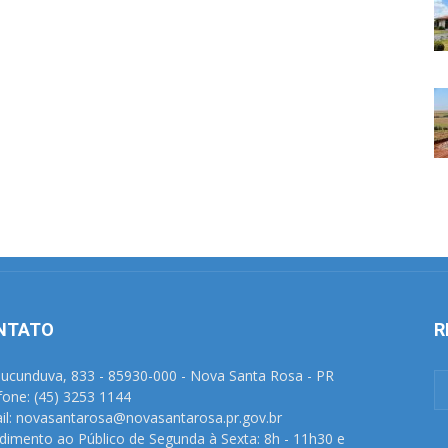
NTATO
R
Tucunduva, 833 - 85930-000 - Nova Santa Rosa - PR
fone: (45) 3253 1144
il: novasantarosa@novasantarosa.pr.gov.br
dimento ao Público de Segunda à Sexta: 8h - 11h30 e