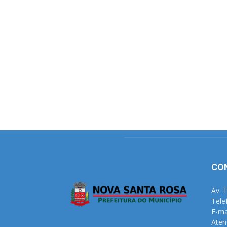
CO
Av. 
Tele
E-ma
Aten