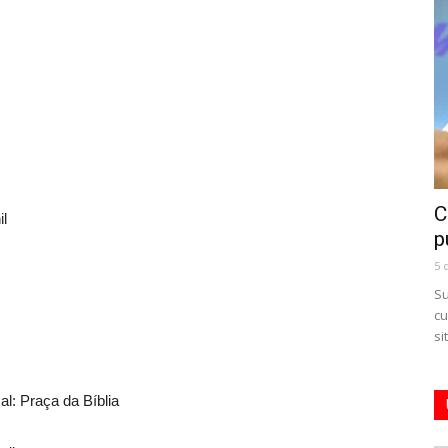
C
il
p
5 
Su
cu
si
al: Praça da Bíblia