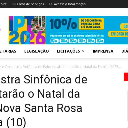
 Site
>> Carta de Serviços
>> Acesso a Informação
ETARIAS
LEGISLAÇÃO
LICITAÇÕES
IMPRENSA
DIÁ
 e Orquestra Sinfônica de Palotina abrilhantarão o Natal da Família 2025...
stra Sinfônica de
tarão o Natal da
Nova Santa Rosa
a (10)