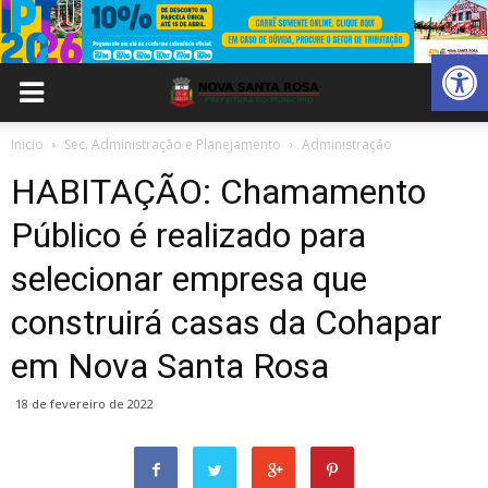
Abrir 
Inicio
Sec. Administração e Planejamento
Administração
HABITAÇÃO: Chamamento
Público é realizado para
selecionar empresa que
construirá casas da Cohapar
em Nova Santa Rosa
18 de fevereiro de 2022