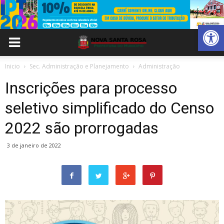
Abrir 
Inicio
Sec. Administração e Planejamento
Administração
Inscrições para processo
seletivo simplificado do Censo
2022 são prorrogadas
3 de janeiro de 2022