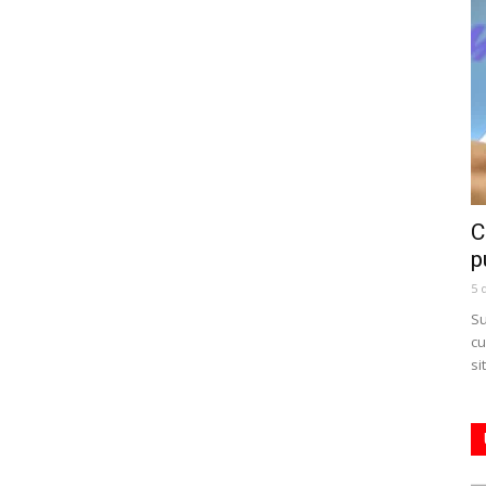
C
p
5 
Su
cu
si