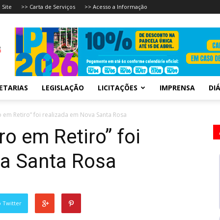
 Site
>> Carta de Serviços
>> Acesso a Informação
ETARIAS
LEGISLAÇÃO
LICITAÇÕES
IMPRENSA
DIÁ
 em Retiro” foi realizada em Nova Santa Rosa
o em Retiro” foi
va Santa Rosa
 Twitter