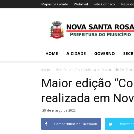
Mapas da Cidade
Webmail
Fale Conosco
Mapa do
HOME
A CIDADE
GOVERNO
SECR
Inicio
Sec. Educação e Cultura
Maior edição “Coro
Maior edição “Cor
realizada em No
28 de março de 2022
Compartilhar no Facebook
Tweet no