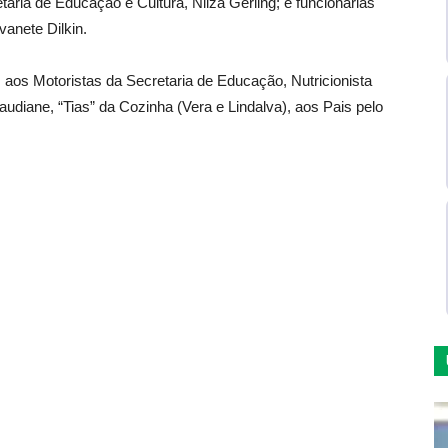
ária de Educação e Cultura, Nilza Gerling; e funcionárias
vanete Dilkin.
os Motoristas da Secretaria de Educação, Nutricionista
audiane, “Tias” da Cozinha (Vera e Lindalva), aos Pais pelo