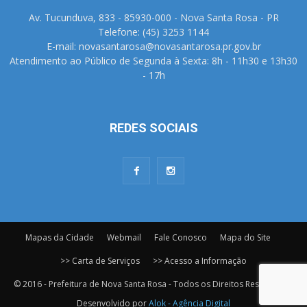
Av. Tucunduva, 833 - 85930-000 - Nova Santa Rosa - PR
Telefone: (45) 3253 1144
E-mail: novasantarosa@novasantarosa.pr.gov.br
Atendimento ao Público de Segunda à Sexta: 8h - 11h30 e 13h30
- 17h
REDES SOCIAIS
Mapas da Cidade
Webmail
Fale Conosco
Mapa do Site
>> Carta de Serviços
>> Acesso a Informação
© 2016 - Prefeitura de Nova Santa Rosa - Todos os Direitos Reservados.
Desenvolvido por
Alok - Agência Digital