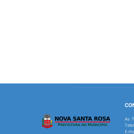
CO
Av. 
Tele
E-ma