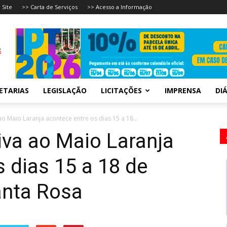
 Site
>> Carta de Serviços
>> Acesso a Informação
ETARIAS
LEGISLAÇÃO
LICITAÇÕES
IMPRENSA
DIÁ
ao Maio Laranja acontece entre os dias 15 a 18...
iva ao Maio Laranja
 dias 15 a 18 de
anta Rosa