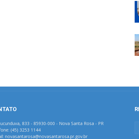
NTATO
R
Tucunduva, 833 - 85930-000 - Nova Santa Rosa - PR
fone: (45) 3253 1144
il: novasantarosa@novasantarosa.pr.gov.br