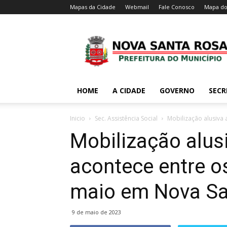
Mapas da Cidade
Webmail
Fale Conosco
Mapa do
HOME
A CIDADE
GOVERNO
SECR
Inicio
Sec. Assistência Social
Mobilização alusiva 
Mobilização alus
acontece entre os
maio em Nova S
9 de maio de 2023