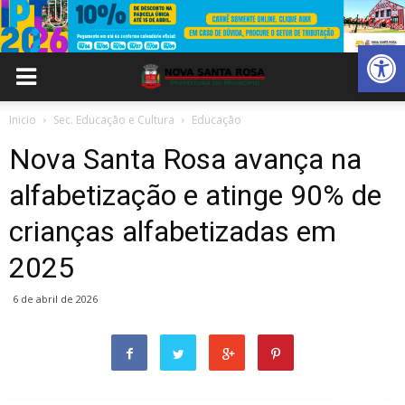
Abrir 
Inicio
Sec. Educação e Cultura
Educação
Nova Santa Rosa avança na
alfabetização e atinge 90% de
crianças alfabetizadas em
2025
6 de abril de 2026