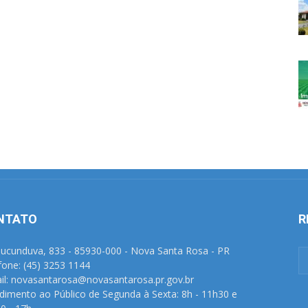
NTATO
R
Tucunduva, 833 - 85930-000 - Nova Santa Rosa - PR
fone: (45) 3253 1144
il: novasantarosa@novasantarosa.pr.gov.br
dimento ao Público de Segunda à Sexta: 8h - 11h30 e