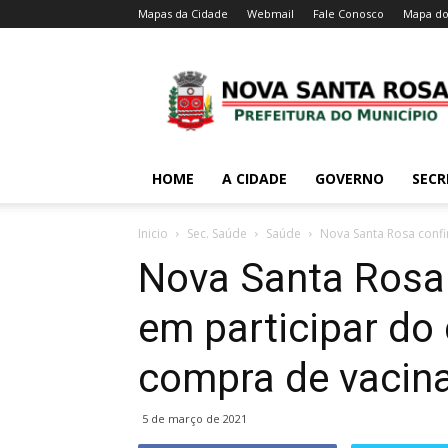
Mapas da Cidade
Webmail
Fale Conosco
Mapa do
HOME
A CIDADE
GOVERNO
SECR
Inicio
Sec. Saúde
Saúde
Nova Santa Rosa confi
Nova Santa Rosa 
em participar do
compra de vacina
5 de março de 2021