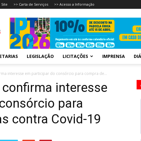
 Site
>> Carta de Serviços
>> Acesso a Informação
ETARIAS
LEGISLAÇÃO
LICITAÇÕES
IMPRENSA
DIÁ
rma interesse em participar do consórcio para compra de...
confirma interesse
 consórcio para
s contra Covid-19