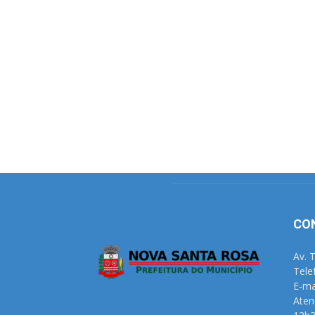
CO
Av. 
Tele
E-ma
Aten