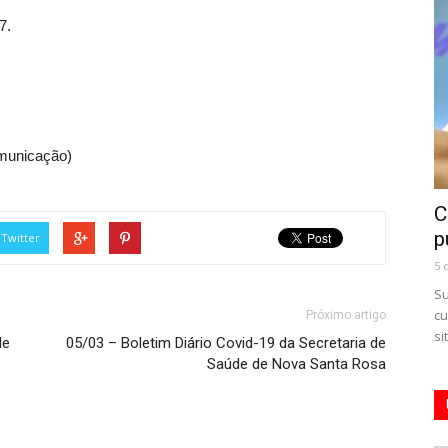
7.
omunicação)
C
p
Twitter
5 
Su
cu
Próximo artigo
si
de
05/03 – Boletim Diário Covid-19 da Secretaria de
Saúde de Nova Santa Rosa