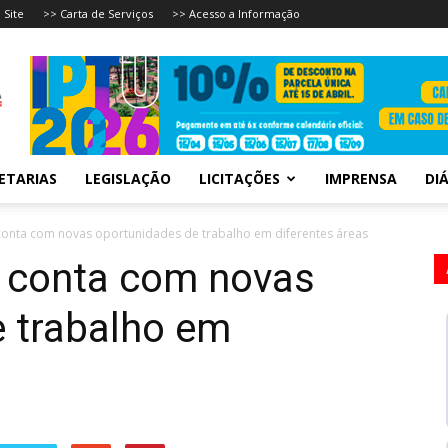
 Site
>> Carta de Serviços
>> Acesso a Informação
ETARIAS
LEGISLAÇÃO
LICITAÇÕES
IMPRENSA
DIÁ
conta com novas oportunidades de trabalho em diferentes áreas
 conta com novas
 trabalho em