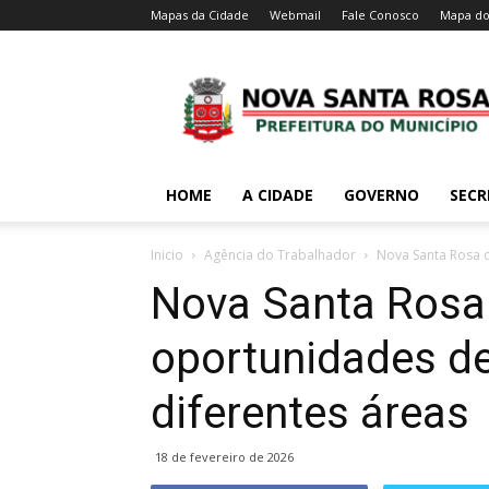
Mapas da Cidade
Webmail
Fale Conosco
Mapa do
HOME
A CIDADE
GOVERNO
SECR
Inicio
Agência do Trabalhador
Nova Santa Rosa 
Nova Santa Rosa
oportunidades de
diferentes áreas
18 de fevereiro de 2026