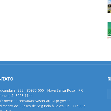
NTATO
R
Tucunduva, 833 - 85930-000 - Nova Santa Rosa - PR
fone: (45) 3253 1144
il: novasantarosa@novasantarosa.pr.gov.br
dimento ao Público de Segunda à Sexta: 8h - 11h30 e