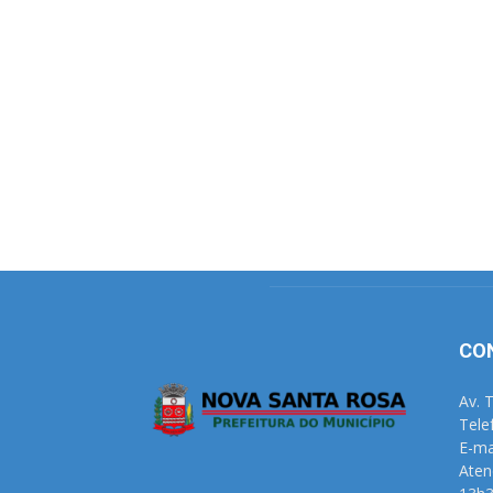
CO
Av. 
Tele
E-ma
Aten