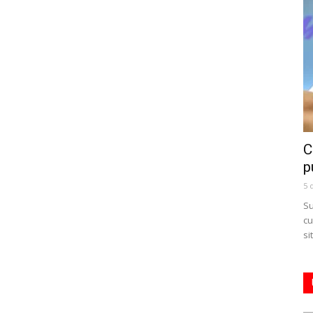
C
p
5 
Su
cu
si