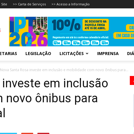
 Site
>> Carta de Serviços
>> Acesso a Informação
ETARIAS
LEGISLAÇÃO
LICITAÇÕES
IMPRENSA
DIÁ
Nova Santa Rosa investe em inclusão e mobilidade com novo ônibus para...
investe em inclusão
 novo ônibus para
al