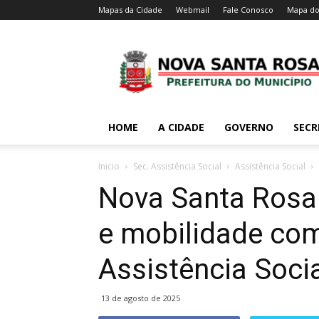
Mapas da Cidade
Webmail
Fale Conosco
Mapa do
HOME
A CIDADE
GOVERNO
SECR
Inicio
Sec. Assistência Social
Assistência Social
Nova Santa Rosa 
e mobilidade com
Assistência Soci
13 de agosto de 2025