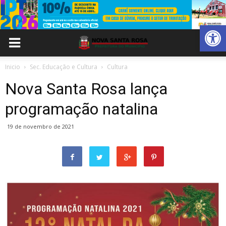
Abrir 
Inicio
Sec. Educação e Cultura
Cultura
Nova Santa Rosa lança
programação natalina
19 de novembro de 2021