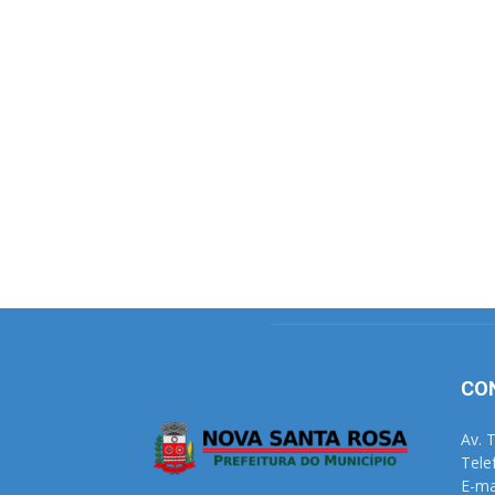
CO
Av. 
Tele
E-ma