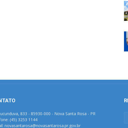
NTATO
R
Tucunduva, 833 - 85930-000 - Nova Santa Rosa - PR
fone: (45) 3253 1144
il: novasantarosa@novasantarosa.pr.gov.br