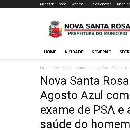
Mapas da Cidade
Webmail
Fale Conosco
Mapa do
HOME
A CIDADE
GOVERNO
SECR
Inicio
Sec. Saúde
Saúde
Nova Santa Rosa promo
Nova Santa Rosa
Agosto Azul com 
exame de PSA e 
saúde do home