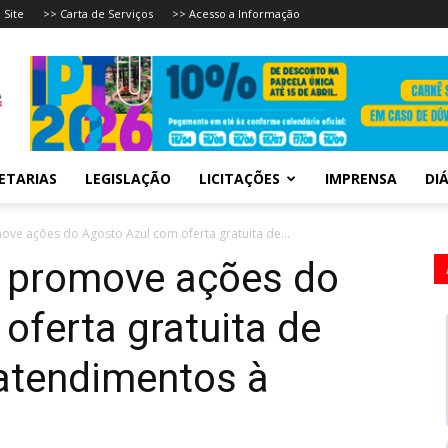
 Site
>> Carta de Serviços
>> Acesso a Informação
ETARIAS
LEGISLAÇÃO
LICITAÇÕES
IMPRENSA
DIÁ
ve ações do Agosto Azul com oferta gratuita de...
 promove ações do
oferta gratuita de
atendimentos à
m