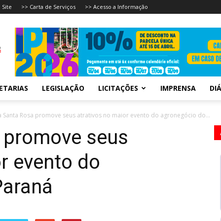
 Site
>> Carta de Serviços
>> Acesso a Informação
ETARIAS
LEGISLAÇÃO
LICITAÇÕES
IMPRENSA
DIÁ
 Santa Rosa promove seus atrativos no maior evento do agronegócio do...
 promove seus
or evento do
Paraná