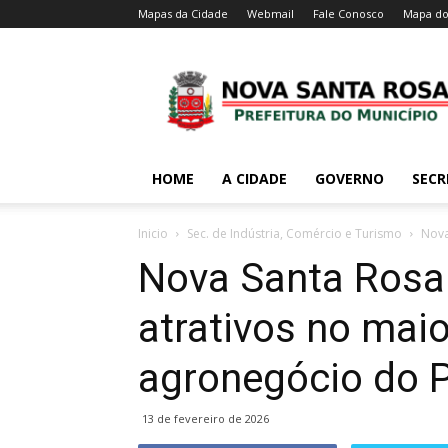
Mapas da Cidade
Webmail
Fale Conosco
Mapa do
HOME
A CIDADE
GOVERNO
SECR
Inicio
Sec. de Indústria, Comércio e Turismo
Nova
Nova Santa Rosa
atrativos no mai
agronegócio do 
13 de fevereiro de 2026