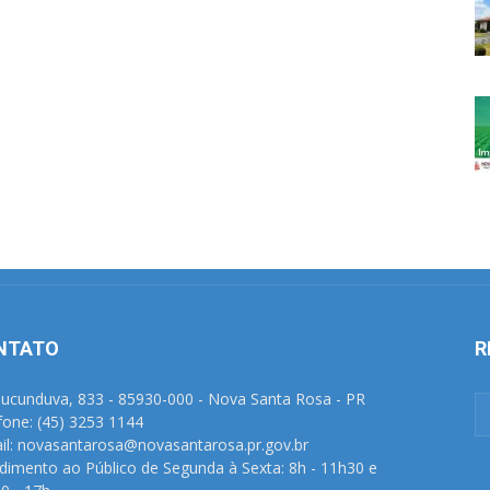
NTATO
R
Tucunduva, 833 - 85930-000 - Nova Santa Rosa - PR
fone: (45) 3253 1144
il: novasantarosa@novasantarosa.pr.gov.br
dimento ao Público de Segunda à Sexta: 8h - 11h30 e