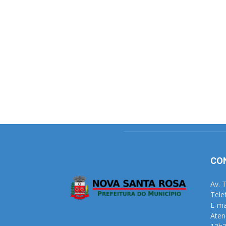
CO
Av. 
Tele
E-ma
Aten