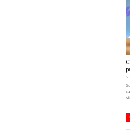
C
p
5 
Su
cu
si