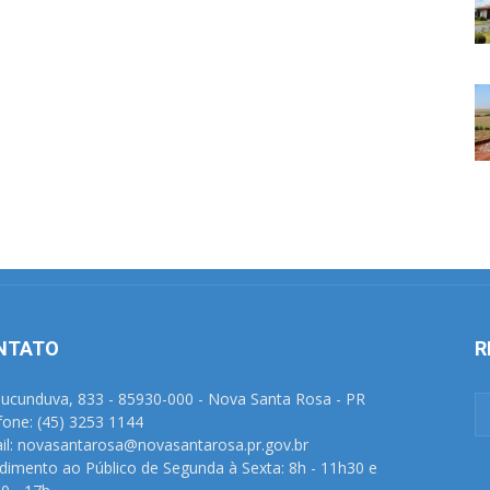
NTATO
R
Tucunduva, 833 - 85930-000 - Nova Santa Rosa - PR
fone: (45) 3253 1144
il: novasantarosa@novasantarosa.pr.gov.br
dimento ao Público de Segunda à Sexta: 8h - 11h30 e