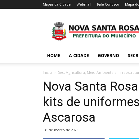
Mapas da Cidade
Webmail
Fale Conosco
Mapa do
HOME
A CIDADE
GOVERNO
SECR
Inicio
Sec. Agricultura, Meio Ambiente e Infraestrutu
Nova Santa Rosa 
kits de uniforme
Ascarosa
31 de março de 2023