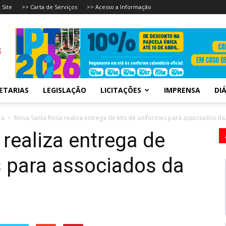
 Site
>> Carta de Serviços
>> Acesso a Informação
ETARIAS
LEGISLAÇÃO
LICITAÇÕES
IMPRENSA
DIÁ
ra
Nova Santa Rosa realiza entrega de kits de uniformes para associados da.
realiza entrega de
s para associados da