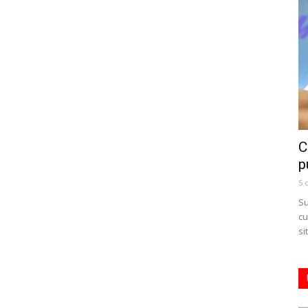
C
p
5 
Su
cu
si