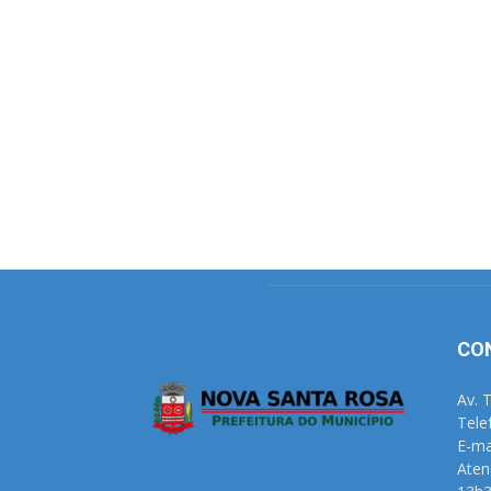
CO
Av. 
Tele
E-ma
Aten