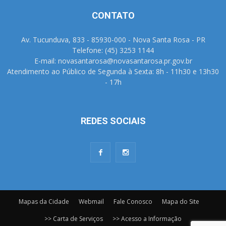
CONTATO
Av. Tucunduva, 833 - 85930-000 - Nova Santa Rosa - PR
Telefone: (45) 3253 1144
E-mail: novasantarosa@novasantarosa.pr.gov.br
Atendimento ao Público de Segunda à Sexta: 8h - 11h30 e 13h30
- 17h
REDES SOCIAIS
Mapas da Cidade
Webmail
Fale Conosco
Mapa do Site
>> Carta de Serviços
>> Acesso a Informação