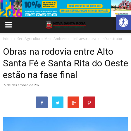
Abrir 
Inicio
Sec. Agricultura, Meio Ambiente e Infraestrutura
Infraestrutura
Obras na rodovia entre Alto
Santa Fé e Santa Rita do Oeste
estão na fase final
5 de dezembro de 2025