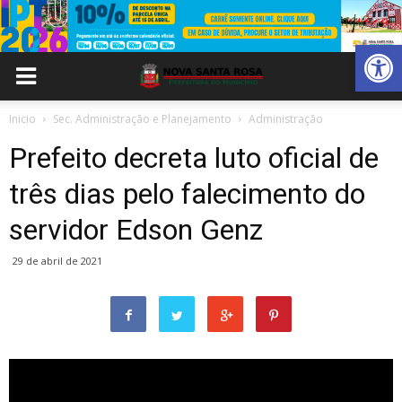
Abrir 
Inicio
Sec. Administração e Planejamento
Administração
Prefeito decreta luto oficial de
três dias pelo falecimento do
servidor Edson Genz
29 de abril de 2021