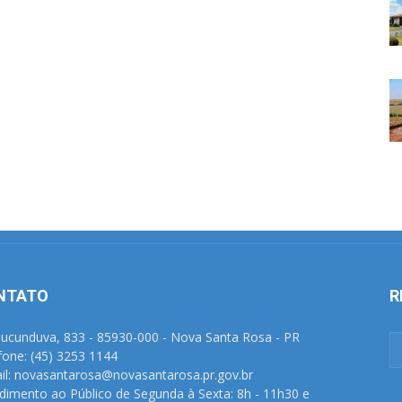
NTATO
R
Tucunduva, 833 - 85930-000 - Nova Santa Rosa - PR
fone: (45) 3253 1144
il: novasantarosa@novasantarosa.pr.gov.br
dimento ao Público de Segunda à Sexta: 8h - 11h30 e