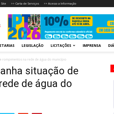
 Site
>> Carta de Serviços
>> Acesso a Informação
ETARIAS
LEGISLAÇÃO
LICITAÇÕES
IMPRENSA
DIÁ
de rompimentos na rede de água do município
anha situação de
rede de água do