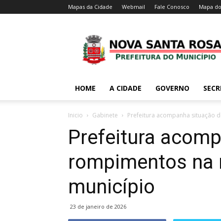
Mapas da Cidade
Webmail
Fale Conosco
Mapa do
HOME
A CIDADE
GOVERNO
SECR
Inicio
Gabinete
Prefeitura acompanha situação 
Prefeitura acomp
rompimentos na 
município
23 de janeiro de 2026