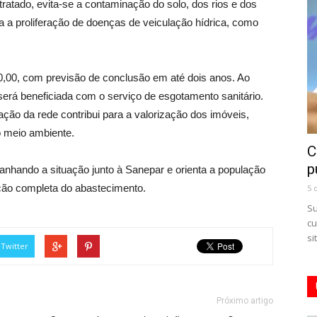
ratado, evita-se a contaminação do solo, dos rios e dos
va a proliferação de doenças de veiculação hídrica, como
00,00, com previsão de conclusão em até dois anos. Ao
será beneficiada com o serviço de esgotamento sanitário.
ção da rede contribui para a valorização dos imóveis,
o meio ambiente.
C
p
nhando a situação junto à Sanepar e orienta a população
ção completa do abastecimento.
5 
Su
cu
si
Twitter
Próximo artigo