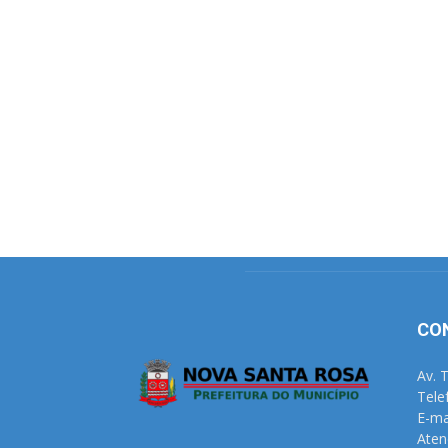
CO
Av. 
Tele
E-ma
Aten