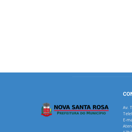
CO
Av. 
Tele
E-ma
Aten