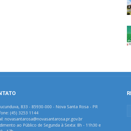
NTATO
R
Tucunduva, 833 - 85930-000 - Nova Santa Rosa - PR
fone: (45) 3253 1144
il: novasantarosa@novasantarosa.pr.gov.br
dimento ao Público de Segunda à Sexta: 8h - 11h30 e