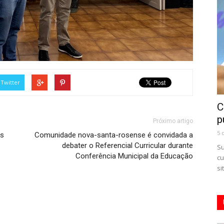
Twitter
C
p
Próximo artigo
5 
as
Comunidade nova-santa-rosense é convidada a
debater o Referencial Curricular durante
Su
Conferência Municipal da Educação
cu
si