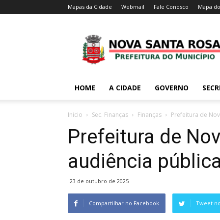
Mapas da Cidade
Webmail
Fale Conosco
Mapa do
HOME
A CIDADE
GOVERNO
SECR
Inicio
Sec. Finanças
Finanças
Prefeitura de Nov
Prefeitura de No
audiência públic
23 de outubro de 2025
Compartilhar no Facebook
Tweet no