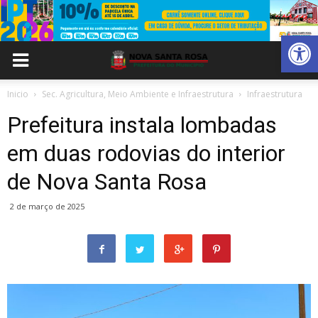
Abrir 
Inicio
Sec. Agricultura, Meio Ambiente e Infraestrutura
Infraestrutura
Prefeitura instala lombadas
em duas rodovias do interior
de Nova Santa Rosa
2 de março de 2025