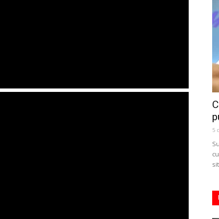
C
p
5 
Su
cu
si