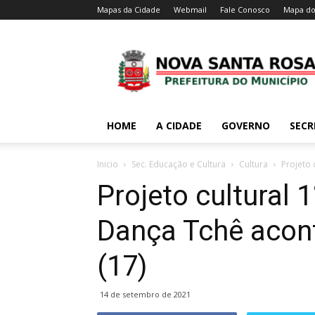
Mapas da Cidade
Webmail
Fale Conosco
Mapa do
HOME
A CIDADE
GOVERNO
SECR
Inicio
Sec. Educação e Cultura
Cultura
Projeto 
Projeto cultural 
Dança Tchê acont
(17)
14 de setembro de 2021