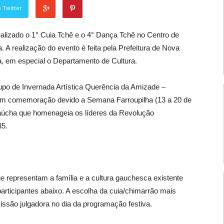
 Twitter
realizado o 1° Cuia Tchê e o 4° Dança Tchê no Centro de
 realização do evento é feita pela Prefeitura de Nova
, em especial o Departamento de Cultura.
rupo de Invernada Artística Querência da Amizade –
m comemoração devido a Semana Farroupilha (13 a 20 de
 gaúcha que homenageia os líderes da Revolução
35.
e representam a família e a cultura gauchesca existente
rticipantes abaixo. A escolha da cuia/chimarrão mais
issão julgadora no dia da programação festiva.