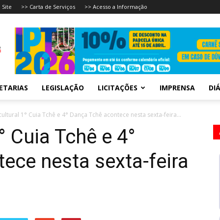
 Site
>> Carta de Serviços
>> Acesso a Informação
ETARIAS
LEGISLAÇÃO
LICITAÇÕES
IMPRENSA
DIÁ
cultural 1° Cuia Tchê e 4° Dança Tchê acontece nesta sexta-feira...
1° Cuia Tchê e 4°
ece nesta sexta-feira