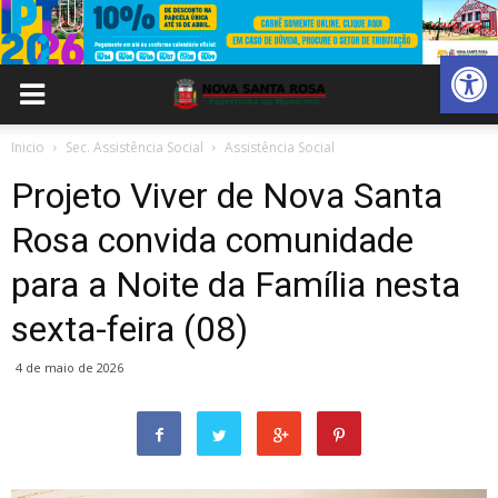
Abrir 
Inicio
Sec. Assistência Social
Assistência Social
Projeto Viver de Nova Santa
Rosa convida comunidade
para a Noite da Família nesta
sexta-feira (08)
4 de maio de 2026