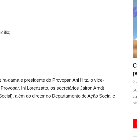
cílio;
C
p
eira-dama e presidente do Provopar, Ani Hitz, o vice-
5 
Provopar, Ini Lorenzatto, os secretários Jairon Arndt
Su
Social), além do diretor do Departamento de Ação Social e
cu
si