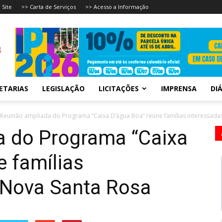
 Site
>> Carta de Serviços
>> Acesso a Informação
ETARIAS
LEGISLAÇÃO
LICITAÇÕES
IMPRENSA
DIÁ
Reunião ampliada do Programa “Caixa D’água Boa” reúne famílias interessada
a do Programa “Caixa
e famílias
 Nova Santa Rosa