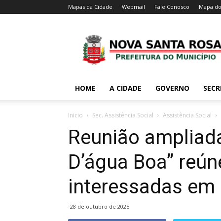
Mapas da Cidade
Webmail
Fale Conosco
Mapa do
HOME
A CIDADE
GOVERNO
SECR
Inicio
Sec. Assistência Social
Assistência Social
Reunião ampliad
D’água Boa” reún
interessadas em
28 de outubro de 2025