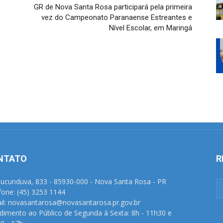
GR de Nova Santa Rosa participará pela primeira
vez do Campeonato Paranaense Estreantes e
Nível Escolar, em Maringá
NTATO
R
Tucunduva, 833 - 85930-000 - Nova Santa Rosa - PR
fone: (45) 3253 1144
il: novasantarosa@novasantarosa.pr.gov.br
dimento ao Público de Segunda à Sexta: 8h - 11h30 e