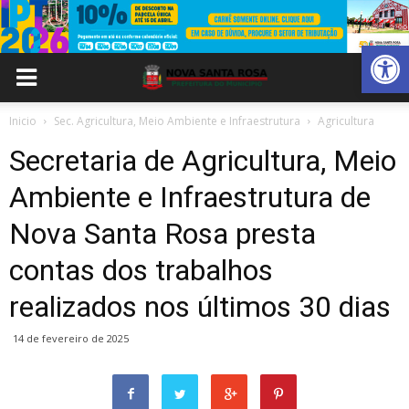
Abrir 
Inicio
Sec. Agricultura, Meio Ambiente e Infraestrutura
Agricultura
Secretaria de Agricultura, Meio
Ambiente e Infraestrutura de
Nova Santa Rosa presta
contas dos trabalhos
realizados nos últimos 30 dias
14 de fevereiro de 2025