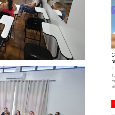
C
p
5 
Su
cu
si