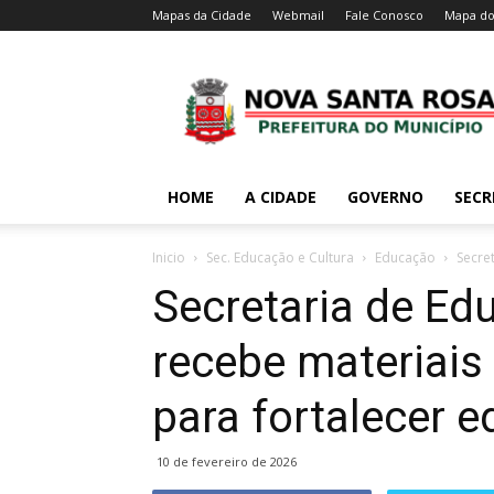
Mapas da Cidade
Webmail
Fale Conosco
Mapa do
HOME
A CIDADE
GOVERNO
SECR
Inicio
Sec. Educação e Cultura
Educação
Secre
Secretaria de Ed
recebe materiais
para fortalecer e
10 de fevereiro de 2026