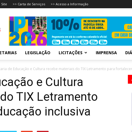
 Site
>> Carta de Serviços
>> Acesso a Informação
ETARIAS
LEGISLAÇÃO
LICITAÇÕES
IMPRENSA
DIÁ
taria de Educação e Cultura recebe materiais do TIX Letramento para fortalecer.
ucação e Cultura
 do TIX Letramento
ducação inclusiva