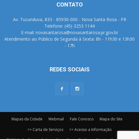
CONTATO
Av. Tucunduva, 833 - 85930-000 - Nova Santa Rosa - PR
Telefone: (45) 3253 1144
E-mail: novasantarosa@novasantarosa.pr.gov.br
Atendimento ao Público de Segunda à Sexta: 8h - 11h30 e 13h30
- 17h
REDES SOCIAIS
Mapas da Cidade
Webmail
Fale Conosco
Mapa do Site
>> Carta de Serviços
>> Acesso a Informação