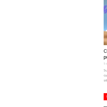
C
p
5 
Su
cu
si