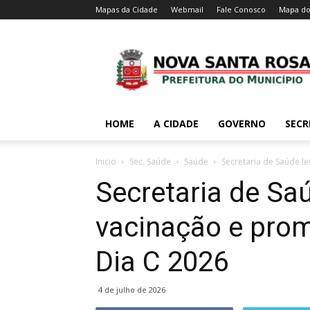
Mapas da Cidade
Webmail
Fale Conosco
Mapa do
HOME
A CIDADE
GOVERNO
SECR
Inicio
Sec. Saúde
Saúde
Secretaria de Saúde l
Secretaria de Sa
vacinação e pro
Dia C 2026
4 de julho de 2026