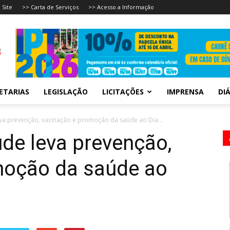
 Site
>> Carta de Serviços
>> Acesso a Informação
ETARIAS
LEGISLAÇÃO
LICITAÇÕES
IMPRENSA
DIÁ
eva prevenção, vacinação e promoção da saúde ao Dia...
úde leva prevenção,
moção da saúde ao