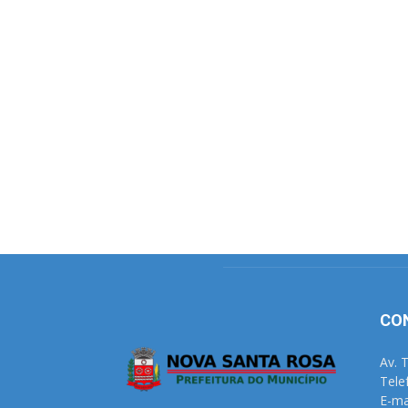
CO
Av. 
Tele
E-ma