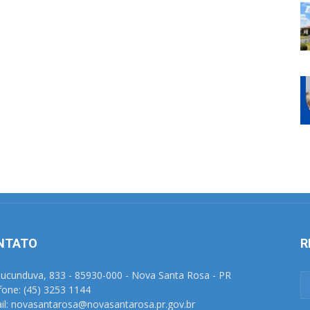
NTATO
R
Tucunduva, 833 - 85930-000 - Nova Santa Rosa - PR
fone: (45) 3253 1144
il: novasantarosa@novasantarosa.pr.gov.br