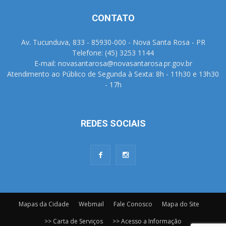
CONTATO
Av. Tucunduva, 833 - 85930-000 - Nova Santa Rosa - PR
Telefone: (45) 3253 1144
E-mail: novasantarosa@novasantarosa.pr.gov.br
Atendimento ao Público de Segunda à Sexta: 8h - 11h30 e 13h30
- 17h
REDES SOCIAIS
Mapas da Cidade
Webmail
Fale Conosco
Mapa do Site
>> Carta de Serviços
>> Acesso a Informação